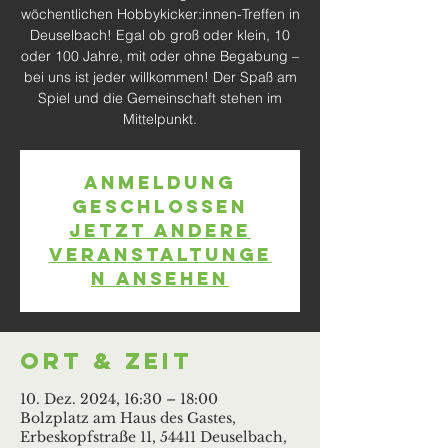
wöchentlichen Hobbykicker:innen-Treffen in
Deuselbach! Egal ob groß oder klein, 10
oder 100 Jahre, mit oder ohne Begabung –
bei uns ist jeder willkommen! Der Spaß am
Spiel und die Gemeinschaft stehen im
Mittelpunkt.
Anmeldung
geschlossen
Jetzt andere
Veranstaltunge
n ansehen
Ort & Zeit
10. Dez. 2024, 16:30 – 18:00
Bolzplatz am Haus des Gastes,
Erbeskopfstraße 11, 54411 Deuselbach,