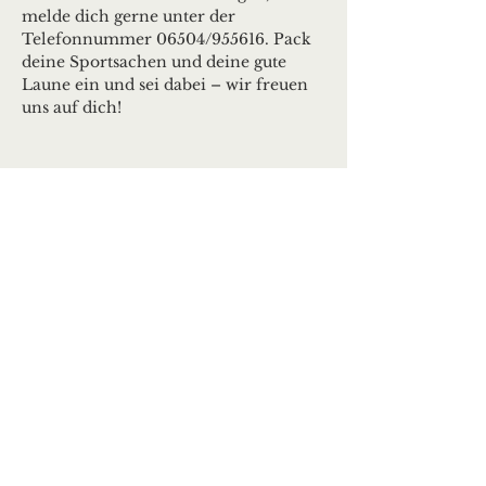
melde dich gerne unter der 
Telefonnummer 06504/955616. Pack 
deine Sportsachen und deine gute 
Laune ein und sei dabei – wir freuen 
uns auf dich!
Ortsgemeinde Deuselbach
Erbeskopfstraße 29
54411 Deuselbach
Tel.: 06504 / 604
Mail:
kontakt@deuselbach.de