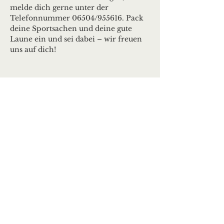
melde dich gerne unter der 
Telefonnummer 06504/955616. Pack 
deine Sportsachen und deine gute 
Laune ein und sei dabei – wir freuen 
uns auf dich!
Ortsgemeinde Deuselbach
Erbeskopfstraße 29
54411 Deuselbach
Tel.: 06504 / 604
Mail:
kontakt@deuselbach.de