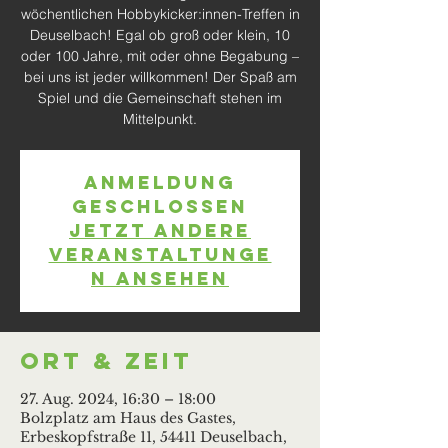
wöchentlichen Hobbykicker:innen-Treffen in
Deuselbach! Egal ob groß oder klein, 10
oder 100 Jahre, mit oder ohne Begabung –
bei uns ist jeder willkommen! Der Spaß am
Spiel und die Gemeinschaft stehen im
Mittelpunkt.
Anmeldung
geschlossen
Jetzt andere
Veranstaltunge
n ansehen
Ort & Zeit
27. Aug. 2024, 16:30 – 18:00
Bolzplatz am Haus des Gastes,
Erbeskopfstraße 11, 54411 Deuselbach,