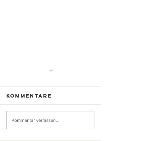
Kommentare
Kommentar verfassen...
Moselwein,
Hexenna
Grillbuffet
und
und Gute