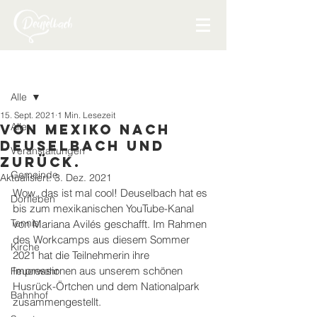
Beitrag
Alle
15. Sept. 2021
1 Min. Lesezeit
Alle
von mexiko nach
Deuselbach und
Veranstaltungen
zurück.
Gemeinde
Aktualisiert:
3. Dez. 2021
Wow, das ist mal cool! Deuselbach hat es 
Dorfleben
bis zum mexikanischen YouTube-Kanal 
Tennis
von Mariana Avilés geschafft. Im Rahmen 
des Workcamps aus diesem Sommer 
Kirche
2021 hat die Teilnehmerin ihre 
Impressionen aus unserem schönen 
Feuerwehr
Husrück-Örtchen und dem Nationalpark 
Bahnhof
zusammengestellt.