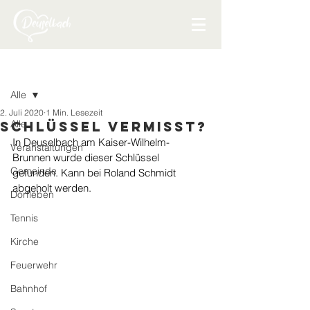
Beitrag
Alle
2. Juli 2020
1 Min. Lesezeit
Alle
Schlüssel Vermisst?
In Deuselbach am Kaiser-Wilhelm-
Veranstaltungen
Brunnen wurde dieser Schlüssel 
Gemeinde
gefunden. Kann bei Roland Schmidt 
abgeholt werden.
Dorfleben
Tennis
Kirche
Feuerwehr
Bahnhof