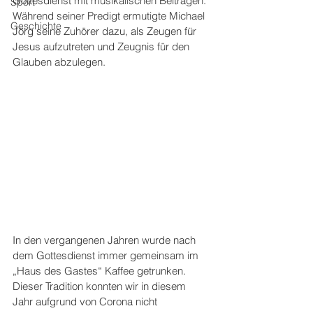
Gottesdienst mit musikalischen Beiträgen. 
Sport
Während seiner Predigt ermutigte Michael 
Geschichte
Jörg seine Zuhörer dazu, als Zeugen für 
Jesus aufzutreten und Zeugnis für den 
Glauben abzulegen. 
In den vergangenen Jahren wurde nach 
dem Gottesdienst immer gemeinsam im 
„Haus des Gastes“ Kaffee getrunken. 
Dieser Tradition konnten wir in diesem 
Jahr aufgrund von Corona nicht 