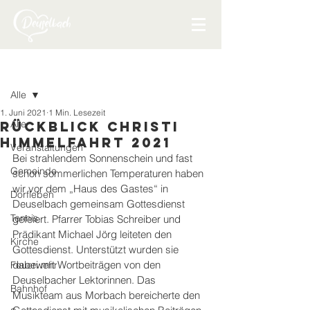
Beitrag
Alle
1. Juni 2021
1 Min. Lesezeit
Alle
Rückblick Christi
Himmelfahrt 2021
Veranstaltungen
Bei strahlendem Sonnenschein und fast 
Gemeinde
schon sommerlichen Temperaturen haben 
wir vor dem „Haus des Gastes“ in 
Dorfleben
Deuselbach gemeinsam Gottesdienst 
Tennis
gefeiert. Pfarrer Tobias Schreiber und 
Prädikant Michael Jörg leiteten den 
Kirche
Gottesdienst. Unterstützt wurden sie 
dabei mit Wortbeiträgen von den 
Feuerwehr
Deuselbacher Lektorinnen. Das 
Bahnhof
Musikteam aus Morbach bereicherte den 