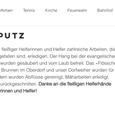
rfleben
Tennis
Kirche
Feuerwehr
Bahnhof
Dorffunk
Unser Dorf
Vereine
Freizeit
putz
eißiger Helferinnen und Helfer zahlreiche Arbeiten, die
efallen sind, erledigen. Der Hang bei der evangelische
n wurden gesäubert und vom Laub befreit. Das »Flössch
m Brunnen im Oberdorf und unser Dorfweiher wurden für
dem wurden Abflüsse gereinigt, Mäharbeiten erledigt, 
urückgeschnitten. 
Danke an die fleißigen Helferhände 
rinnen und Helfer!