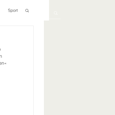
Sport
Kontakt
 
n 
en« 
 