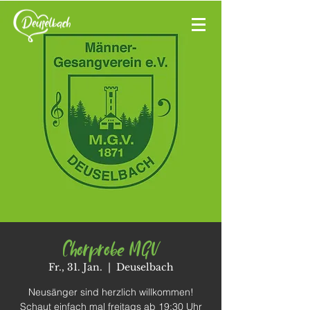
Chorprobe MGV
Fr., 31. Jan.
  |  
Deuselbach
Neusänger sind herzlich willkommen!
Schaut einfach mal freitags ab 19:30 Uhr